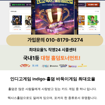
인디고게임 ​indigo-홀덤 바둑이게임 최대요율
홀덤은 많은 사람들에게 사랑받고 있는 카드 게임 중 하나 입니다.
텍사스홀덤으로도 알려져 있으며, 포커의 한 종류로서 유명합니다.