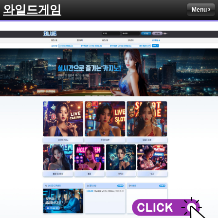
와일드게임
Menu