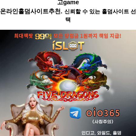
고game
온라인홀덤사이트추천.
신뢰할 수 있는 홀덤사이트 선
택