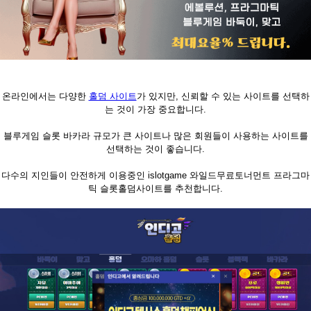
​온라인에서는 다양한
홀덤 사이트
가 있지만, 신뢰할 수 있는 사이트를 선택하
는 것이 가장 중요합니다.
블루게임 슬롯 바카라 규모가 큰 사이트나 많은 회원들이 사용하는 사이트를
선택하는 것이 좋습니다.
다수의 지인들이 안전하게 이용중인 islotgame 와일드무료토너먼트 프라그마
틱 슬롯홀덤사이트를 추천합니다.